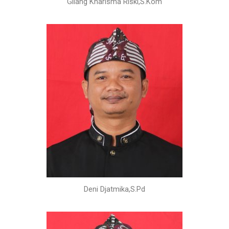
Gilang Kharisma Riski,S.Kom
Deni Djatmika,S.Pd