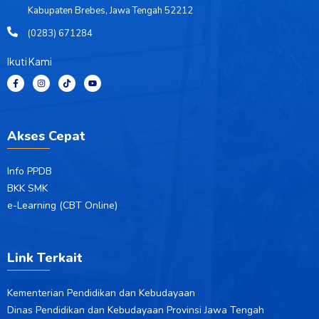
Kabupaten Brebes, Jawa Tengah 52212
(0283) 671284
Ikuti Kami
F
I
T
Y
a
n
i
o
c
s
k
u
e
t
t
t
b
a
o
u
o
g
k
b
o
r
e
Akses Cepat
k
a
-
m
f
Info PPDB
BKK SMK
e-Learning (CBT Online)
Link Terkait
Kementerian Pendidikan dan Kebudayaan
Dinas Pendidikan dan Kebudayaan Provinsi Jawa Tengah